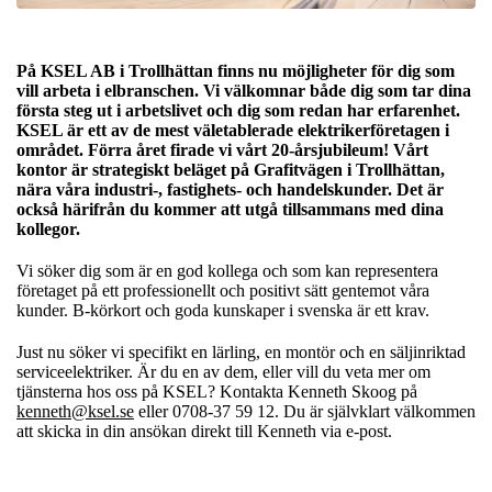
På KSEL AB i Trollhättan finns nu möjligheter för dig som
vill arbeta i elbranschen. Vi välkomnar både dig som tar dina
första steg ut i arbetslivet och dig som redan har erfarenhet.
KSEL är ett av de mest väletablerade elektrikerföretagen i
området. Förra året firade vi vårt 20-årsjubileum! Vårt
kontor är strategiskt beläget på Grafitvägen i Trollhättan,
nära våra industri-, fastighets- och handelskunder. Det är
också härifrån du kommer att utgå tillsammans med dina
kollegor.
Vi söker dig som är en god kollega och som kan representera
företaget på ett professionellt och positivt sätt gentemot våra
kunder. B-körkort och goda kunskaper i svenska är ett krav.
Just nu söker vi specifikt en lärling, en montör och en säljinriktad
serviceelektriker. Är du en av dem, eller vill du veta mer om
tjänsterna hos oss på KSEL? Kontakta Kenneth Skoog på
kenneth@ksel.se
eller 0708-37 59 12. Du är självklart välkommen
att skicka in din ansökan direkt till Kenneth via e-post.