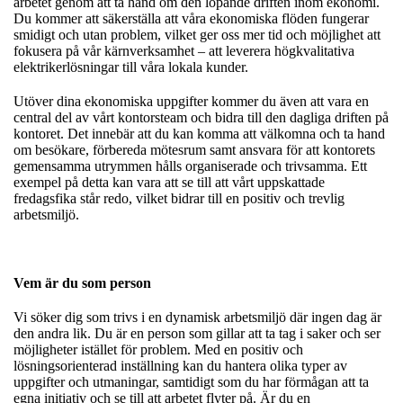
arbetet genom att ta hand om den löpande driften inom ekonomi.
Du kommer att säkerställa att våra ekonomiska flöden fungerar
smidigt och utan problem, vilket ger oss mer tid och möjlighet att
fokusera på vår kärnverksamhet – att leverera högkvalitativa
elektrikerlösningar till våra lokala kunder.
Utöver dina ekonomiska uppgifter kommer du även att vara en
central del av vårt kontorsteam och bidra till den dagliga driften på
kontoret. Det innebär att du kan komma att välkomna och ta hand
om besökare, förbereda mötesrum samt ansvara för att kontorets
gemensamma utrymmen hålls organiserade och trivsamma. Ett
exempel på detta kan vara att se till att vårt uppskattade
fredagsfika står redo, vilket bidrar till en positiv och trevlig
arbetsmiljö.
Vem är du som person
Vi söker dig som trivs i en dynamisk arbetsmiljö där ingen dag är
den andra lik. Du är en person som gillar att ta tag i saker och ser
möjligheter istället för problem. Med en positiv och
lösningsorienterad inställning kan du hantera olika typer av
uppgifter och utmaningar, samtidigt som du har förmågan att ta
egna initiativ och se till att arbetet flyter på. Är du en