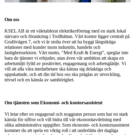
Om oss
KSEL AB är ett väletablerat elektrikerföretag med en stark lokal
närvaro och förankring i Trollhättan. Vårt kontor ligger centralt på
Grafitvägen 7, och vi är stolta över att ha byggt långsiktiga
relationer med kunder inom industrin, handeln och
fastighetssektorn. Vårt motto, "Med Kraft & Energi", speglar inte
bara de tjänster vi erbjuder, utan även vår ambition att skapa en
arbetsmiljö fylld av positivitet, engagemang och arbetsglädje. Vi
vill att alla våra medarbetare ska känna sig delaktiga och
uppskattade, och att din tid hos oss ska präglas av utveckling,
trivsel och en känsla av samhörighet.
Om tjänsten som Ekonomi- och kontorsassistent
Vi letar efter en engagerad och noggrann person som har en stark
känsla för siffror och vill bidra till vår ekonomiavdelning med
olika administrativa uppgifter. Som ekonomi- och kontorsassistent
kommer du att spela en viktig roll i att underlätta det dagliga